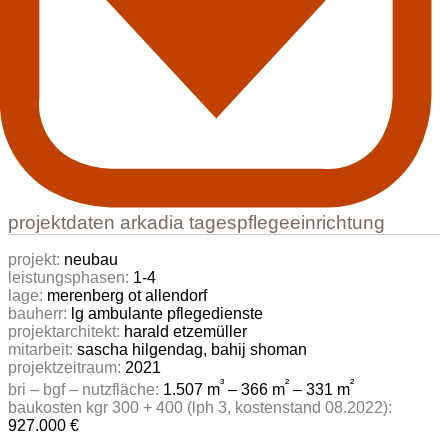
projektdaten arkadia tagespflegeeinrichtung
projekt:
neubau
leistungsphasen:
1-4
lage:
merenberg ot allendorf
bauherr:
lg ambulante pflegedienste
projektarchitekt:
harald etzemüller
mitarbeit:
sascha hilgendag, bahij shoman
projektzeitraum:
2021
³
²
²
bri – bgf – nutzfläche:
1.507 m
– 366 m
– 331 m
baukosten kgr 300 + 400 (lph 3, kostenstand 08.2022):
927.000 €