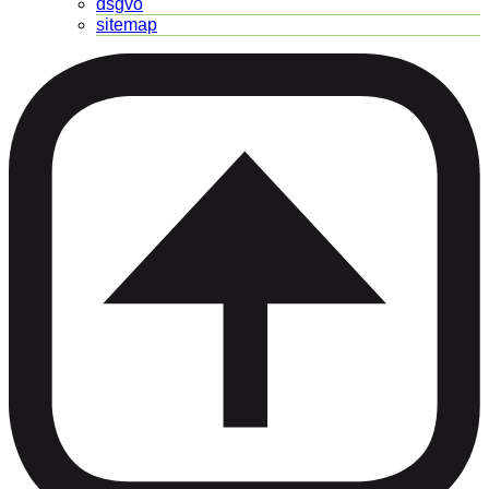
dsgvo
sitemap