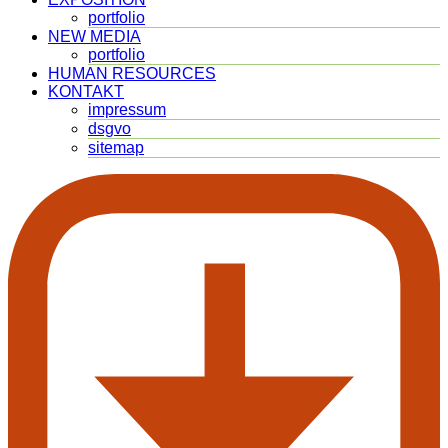
portfolio
NEW MEDIA
portfolio
HUMAN RESOURCES
KONTAKT
impressum
dsgvo
sitemap