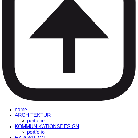
home
ARCHITEKTUR
portfolio
KOMMUNIKATIONSDESIGN
portfolio
EXPOSITION