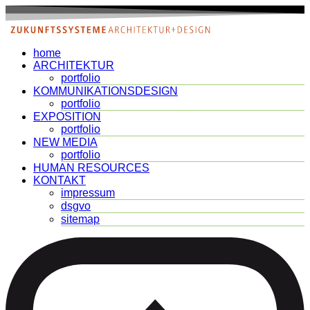
Zum
Inhalt
springen
home
ARCHITEKTUR
portfolio
KOMMUNIKATIONSDESIGN
portfolio
EXPOSITION
portfolio
NEW MEDIA
portfolio
HUMAN RESOURCES
KONTAKT
impressum
dsgvo
sitemap