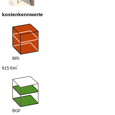
kostenkennwerte
BRI
³
615 €/m
BGF