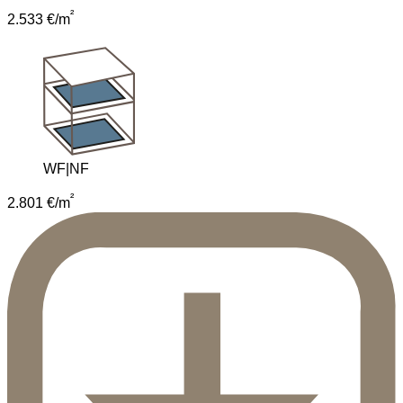
²
2.533 €/m
WF|NF
²
2.801 €/m