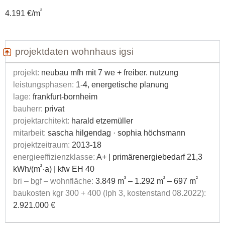
²
4.191 €/m
projektdaten wohnhaus igsi
projekt:
neubau mfh mit 7 we + freiber. nutzung
leistungsphasen:
1-4, energetische planung
lage:
frankfurt-bornheim
bauherr:
privat
projektarchitekt:
harald etzemüller
mitarbeit:
sascha hilgendag · sophia höchsmann
projektzeitraum:
2013-18
energieeffizienzklasse:
A+ | primärenergiebedarf 21,3
²
kWh/(m
·a) | kfw EH 40
³
²
²
bri – bgf – wohnfläche:
3.849 m
– 1.292 m
– 697 m
baukosten kgr 300 + 400 (lph 3, kostenstand 08.2022):
2.921.000 €