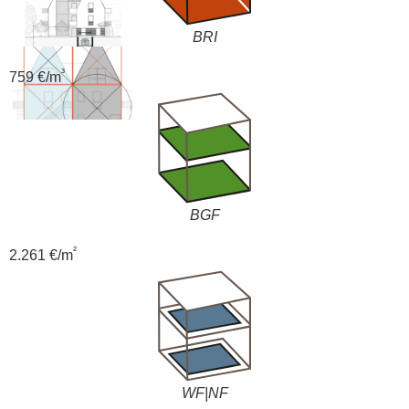
BRI
³
759 €/m
BGF
²
2.261 €/m
WF|NF