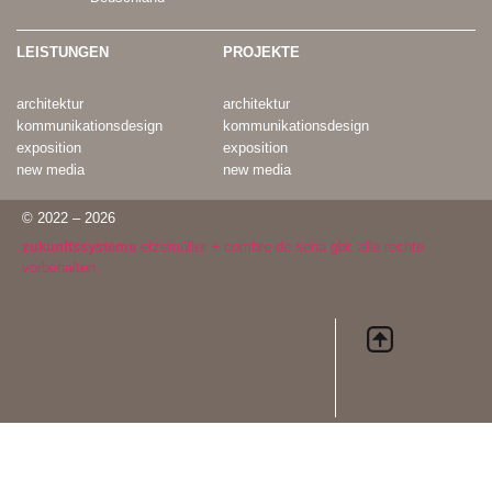
LEISTUNGEN
PROJEKTE
architektur
architektur
kommunikationsdesign
kommunikationsdesign
exposition
exposition
new media
new media
© 2022 – 2026
zukunftssysteme
etzemüller + combre de sena gbr. alle rechte
vorbehalten.