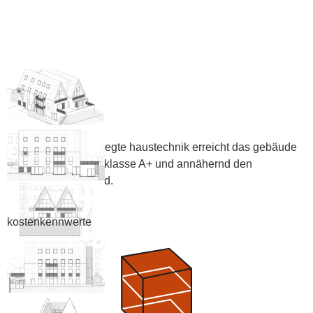
durch die wohlüberlegte haustechnik erreicht das gebäude
die energieeffizienzklasse A+ und annähernd den
passivhaus-standard.
kostenkennwerte