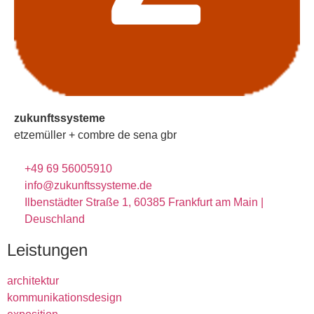
zukunftssysteme
etzemüller + combre de sena gbr
+49 69 56005910
info@zukunftssysteme.de
Ilbenstädter Straße 1, 60385 Frankfurt am Main |
Deuschland
Leistungen
architektur
kommunikationsdesign