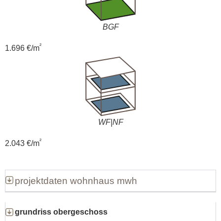
BGF
²
1.696 €/m
WF|NF
²
2.043 €/m
projektdaten wohnhaus mwh
grundriss obergeschoss